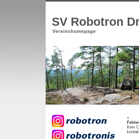
SV Robotron D
Vereinshomepage
×
Fehle
Kein C
kontak